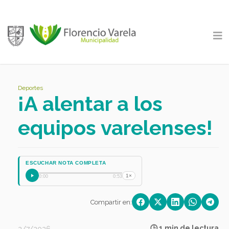
Deportes
¡A alentar a los
equipos varelenses!
ESCUCHAR NOTA COMPLETA
1×
0:00
0:53
Compartir en:
🕒 1 min de lectura