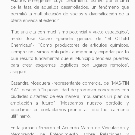
Estados emergentes cuyo crecimiento estuvo por encima
de la tasa de aquellos desarrollados, un fenómeno que
permitió la multiplicación de socios y diversificación de la
oferta enviada al exterior”.
“Fue una cita con muchísimo potencial y vuelo estratégico”,
relató José Cacho -gerente general de “ISI Oilfield
Chemicals”-. “Como productores de artículos químicos,
siempre nos vimos obligados a importar y exportar por lo
que resultó fundamental que el Municipio tendiera puentes
para crear esquemas logísticos con lugares remotos”,
aseguró.
Casandra Mosquera -representante comercial de “MAS-TIN
S.A.”- describió “la posibilidad de promover conexiones con
ciudades distantes: de esa manera, impulsamos un plan de
ampliación a futuro”. “Mostramos nuestro portfolio y
quedamos en contactarnos pronto, así que fue realmente
útil”, narró.
En la jornada firmaron el Acuerdo Marco de Vinculación y
Memorando de Entendimiento sobre Relaciones y