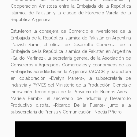
Cooperación Amistosa entre la Embajada de la República
Islámica de Pakistán y la ciudad de Florencio Varela de la
República Argentina.
Estuvieron la consejera de Comercio e Inversiones de la
Embajada de la República Islámica de Pakistán en Argentina
-Nazish Sami-, el oficial de Desarrollo Comercial de la
Embajada de la República Islámica de Pakistán en Argentina
-Guido Martínez-, la secretaria general de la Asociación de
Consejeros y Agregados Comerciales y Económicos de las
Embajadas acreditadas en la Argentina (ACACE) y traductora
en colaboración -Evelyn Mahers-, la subsecretaria de
Industria y PYMES del Ministerio de la Producción, Ciencia e
Innovación Tecnológica de la Provincia de Buenos Aires -
Mariela Bembi-, el secretario de Industria y Desarrollo
Productivo distrital -Ricardo De la Fuente- junto a la
subsecretaria de Prensa y Comunicación -Noelia Piñeiro-.