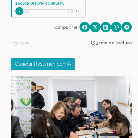
ESCUCHAR NOTA COMPLETA
1×
0:00
3:40
Compartir en:
🕒 3 min de lectura
1/7/2026
Generar Resumen con IA
Previous
Next