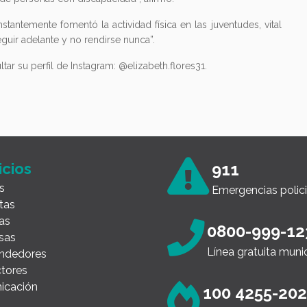
tantemente fomentó la actividad física en las juventudes, vital
guir adelante y no rendirse nunca”.
ar su perfil de Instagram: @elizabeth.flores31.
icios
911
s
Emergencias polici
tas
as
0800-999-12
sas
Línea gratuita muni
ndedores
tores
icación
100 4255-20