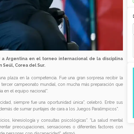
a Argentina en el torneo internacional de la disciplina
 Seúl, Corea del Sur.
una plaza en la competencia. Fue una gran sorpresa recibir la
o al tercer campeonato mundial, con mucha más preparación que
a en el equipo nacional”.
idad, siempre fue una oportunidad única”, celebró. Entre sus
además de sumar puntajes de cara a los Juegos Paralímpicos”.
icios, kinesiología y consultas psicológicas”. “La salud mental
nfrentar preocupaciones, sensaciones o diferentes factores con
 de personas con discapacidad”, afirmó.