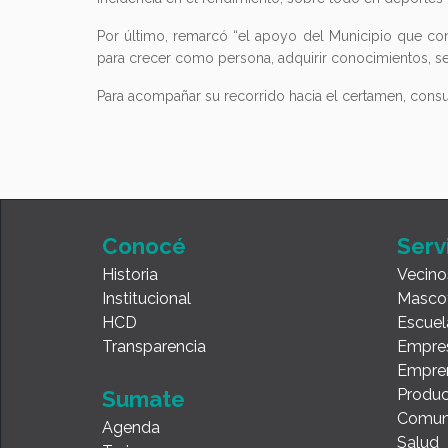
Por último, remarcó “el apoyo del Municipio que cons
para crecer como persona, adquirir conocimientos, se
Para acompañar su recorrido hacia el certamen, consult
Conocé
Serv
Historia
Vecino
Institucional
Masco
HCD
Escuel
Transparencia
Empre
Empre
Produc
Sumate
Comun
Agenda
Salud