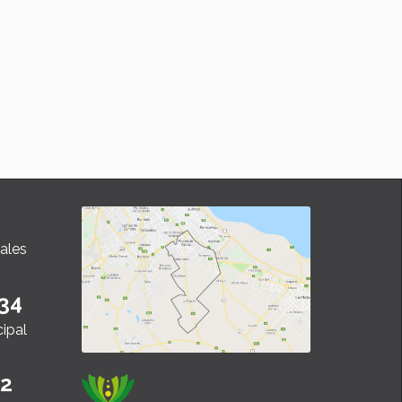
ales
34
cipal
22