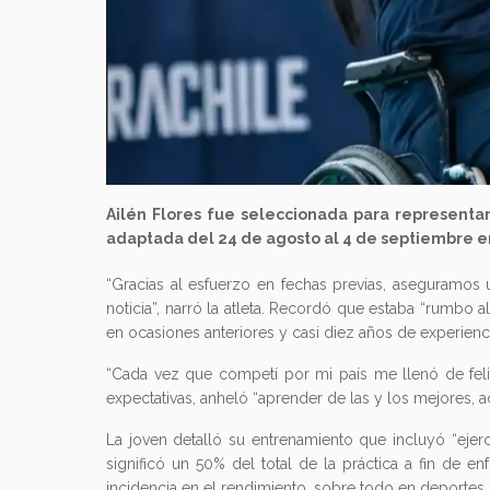
Ailén Flores fue seleccionada para representar 
adaptada del 24 de agosto al 4 de septiembre en
“Gracias al esfuerzo en fechas previas, aseguramos 
noticia”, narró la atleta. Recordó que estaba “rumb
en ocasiones anteriores y casi diez años de experienci
“Cada vez que competí por mi país me llenó de felic
expectativas, anheló “aprender de las y los mejores, 
La joven detalló su entrenamiento que incluyó “ejerc
significó un 50% del total de la práctica a fin de e
incidencia en el rendimiento, sobre todo en deportes