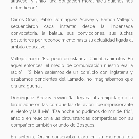
atravesó” y sintió “una obligación moral hacia quienes nos
defendieron”.
Carlos Orsini, Pablo Domínguez Acevey y Ramón Vallejos
secuenciaron cada instante: desde la impensada
convocatoria, la batalla, sus convicciones, sus luchas
posteriores por reconocimiento hasta su actualidad ligada al
ámbito educativo.
Vallejos narró: “Era peón de estancia. Cuidaba animales. En
aquel entonces, el medio de comunicación nuestro era la
radio”. “Si bien sabíamos de un conflicto con Inglaterra y
estábamos pendientes del llamado, no imaginábamos que
era una guerra”.
Domínguez Acevey revivió “la llegada al archipiélago a la
tarde: abrieron las compuertas del avión, fue impresionante
el viento y la lluvia”. “Esa noche no pudimos dormir del frío”,
añadió en relación a las circunstancias compartidas con su
compañero también oriundo de Bosques.
En sintonía, Orsini conservaba claro en su memoria los