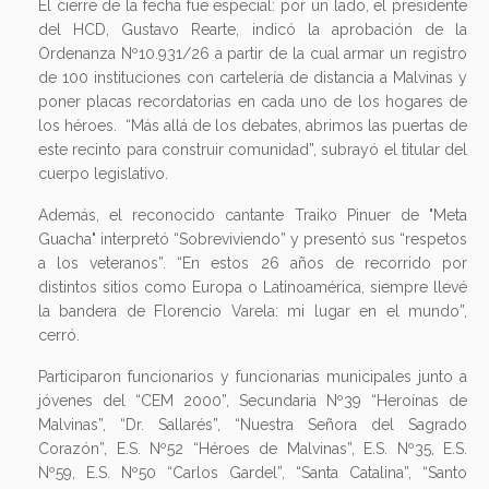
El cierre de la fecha fue especial: por un lado, el presidente
del HCD, Gustavo Rearte, indicó la aprobación de la
Ordenanza Nº10.931/26 a partir de la cual armar un registro
de 100 instituciones con cartelería de distancia a Malvinas y
poner placas recordatorias en cada uno de los hogares de
los héroes. “Más allá de los debates, abrimos las puertas de
este recinto para construir comunidad”, subrayó el titular del
cuerpo legislativo.
Además, el reconocido cantante Traiko Pinuer de "Meta
Guacha" interpretó “Sobreviviendo” y presentó sus “respetos
a los veteranos”. “En estos 26 años de recorrido por
distintos sitios como Europa o Latinoamérica, siempre llevé
la bandera de Florencio Varela: mi lugar en el mundo”,
cerró.
Participaron funcionarios y funcionarias municipales junto a
jóvenes del “CEM 2000”, Secundaria Nº39 “Heroínas de
Malvinas”, “Dr. Sallarés”, “Nuestra Señora del Sagrado
Corazón”, E.S. Nº52 “Héroes de Malvinas”, E.S. Nº35, E.S.
Nº59, E.S. Nº50 “Carlos Gardel”, “Santa Catalina”, “Santo