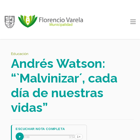
Educación
Andrés Watson:
“`Malvinizar´, cada
día de nuestras
vidas”
ESCUCHAR NOTA COMPLETA
1×
0:00
3:54