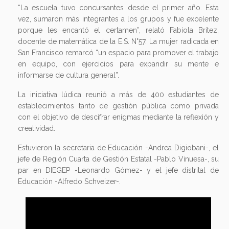
“La escuela tuvo concursantes desde el primer año. Esta
vez, sumaron más integrantes a los grupos y fue excelente
porque les encantó el certamen”, relató Fabiola Britez,
docente de matemática de la E.S. N°57. La mujer radicada en
San Francisco remarcó “un espacio para promover el trabajo
en equipo, con ejercicios para expandir su mente e
informarse de cultura general”.
La iniciativa lúdica reunió a más de 400 estudiantes de
establecimientos tanto de gestión pública como privada
con el objetivo de descifrar enigmas mediante la reflexión y
creatividad.
Estuvieron la secretaria de Educación -Andrea Digiobani-, el
jefe de Región Cuarta de Gestión Estatal -Pablo Vinuesa-, su
par en DIEGEP -Leonardo Gómez- y el jefe distrital de
Educación -Alfredo Schveizer-.