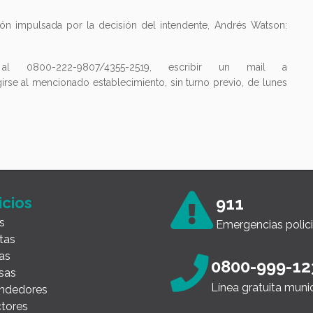
ción impulsada por la decisión del intendente, Andrés Watson:
l 0800-222-9807/4355-2519, escribir un mail a
girse al mencionado establecimiento, sin turno previo, de lunes
icios
911
s
Emergencias polici
tas
as
0800-999-12
sas
Línea gratuita muni
ndedores
tores