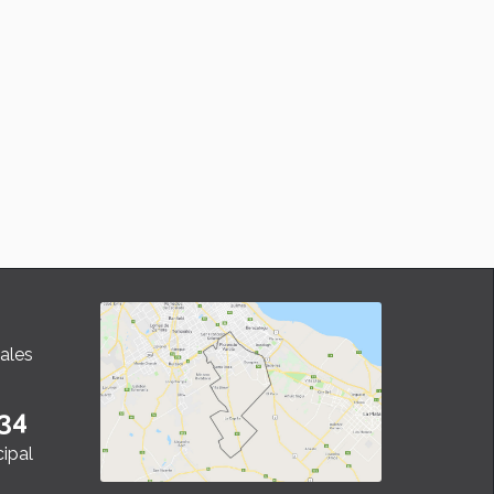
ales
34
cipal