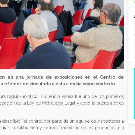
aron en una jornada de exposiciones en el Centro de
 la efeméride vinculada a esta ciencia como contexto.
a Digilio- explicó: “Florencio Varela fue uno de los primeros
legación de la Ley de Metrología Legal y abrió la puerta a otros
ria describió “el control por parte de un equipo de inspectores a
urar su calibración y correcta medición de los productos a la