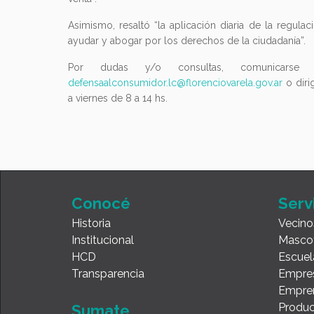
Asimismo, resaltó “la aplicación diaria de la regula
ayudar y abogar por los derechos de la ciudadanía”.
Por dudas y/o consultas, comunicarse a
defensaalconsumidor.lc@florenciovarela.gov.ar
o diri
a viernes de 8 a 14 hs.
Conocé
Serv
Historia
Vecino
Institucional
Masco
HCD
Escuel
Transparencia
Empre
Empre
Produc
Sumate