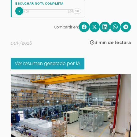
ESCUCHAR NOTA COMPLETA
1×
0:00
1:07
Compartir en:
🕒 1 min de lectura
13/5/2026
Ver resumen generado por IA
Previous
Next