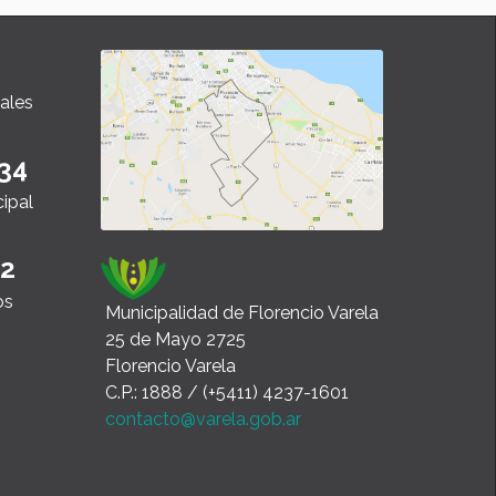
ales
34
cipal
22
os
Municipalidad de Florencio Varela
25 de Mayo 2725
Florencio Varela
C.P.: 1888 / (+5411) 4237-1601
contacto@varela.gob.ar