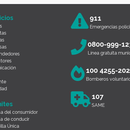
icios
911
s
Emergencias polici
tas
as
0800-999-12
sas
Línea gratuita muni
ndedores
tores
icación
100 4255-20
Bomberos voluntari
nte
dad
107
ites
SAME
a del consumidor
ia de conducir
illa Única