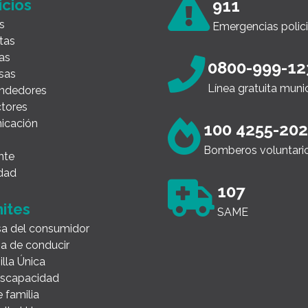
icios
911
s
Emergencias polici
tas
as
0800-999-12
sas
Línea gratuita muni
ndedores
tores
icación
100 4255-20
Bomberos voluntari
nte
dad
107
ites
SAME
a del consumidor
ia de conducir
illa Única
Discapacidad
 familia