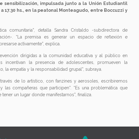
sensibilización, impulsada junto a la Unión Estudiantil
 a 17.30 hs., en la peatonal Monteagudo, entre Boccuzzi y
tica comunitaria”, detalla Sandra Cristaldo -subdirectora de
cación-. “La premisa es generar un espacio de reflexión e
resarse activamente”, explica.
revención dirigidas a la comunidad educativa y al público en
ticas incentivan la presencia de adolescentes, promueven la
, la empatía y la responsabilidad grupal”, subraya.
ravés de lo artístico, con fanzines y aerosoles, escribiremos
y las compañeras que participen”. “Es una problemática que
tener un lugar donde manifestarnos”, finaliza.