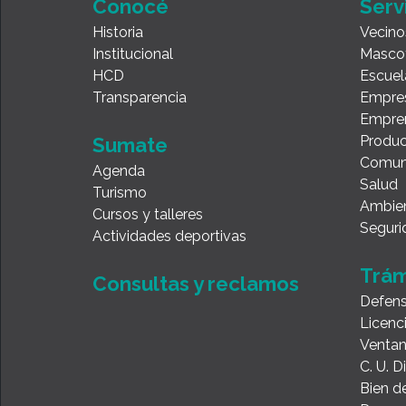
Conocé
Serv
Historia
Vecino
Institucional
Masco
HCD
Escuel
Transparencia
Empre
Empre
Produc
Sumate
Comun
Agenda
Salud
Turismo
Ambie
Cursos y talleres
Seguri
Actividades deportivas
Trám
Consultas y reclamos
Defens
Licenc
Ventan
C. U. 
Bien de