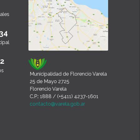
ales
34
cipal
22
os
Municipalidad de Florencio Varela
25 de Mayo 2725
Florencio Varela
C.P.: 1888 / (+5411) 4237-1601
contacto@varela.gob.ar