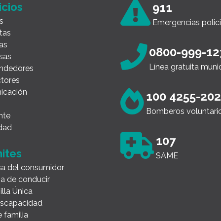
icios
911
s
Emergencias polici
tas
as
0800-999-12
sas
Línea gratuita muni
ndedores
tores
icación
100 4255-20
Bomberos voluntari
nte
dad
107
ites
SAME
a del consumidor
ia de conducir
illa Única
Discapacidad
 familia