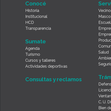
Conocé
Serv
Historia
Vecino
Institucional
Masco
HCD
Escuel
Transparencia
Empre
Empre
Produc
Sumate
Comun
Agenda
Salud
Turismo
Ambie
Cursos y talleres
Seguri
Actividades deportivas
Trám
Consultas y reclamos
Defens
Licenc
Ventan
C. U. 
Bien de