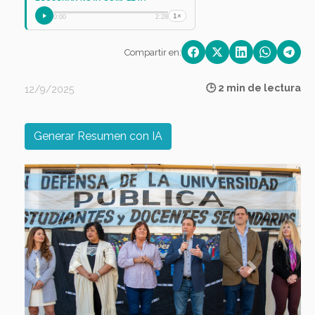
1×
0:00
2:28
Compartir en:
🕒 2 min de lectura
12/9/2025
Generar Resumen con IA
Previous
Next