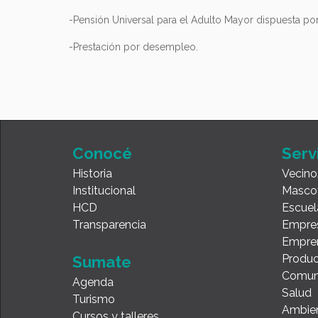
-Pensión Universal para el Adulto Mayor dispuesta po
-Prestación por desempleo.
Conocé
Serv
Historia
Vecino
Institucional
Masco
HCD
Escuel
Transparencia
Empre
Empre
Produc
Sumate
Comun
Agenda
Salud
Turismo
Ambie
Cursos y talleres