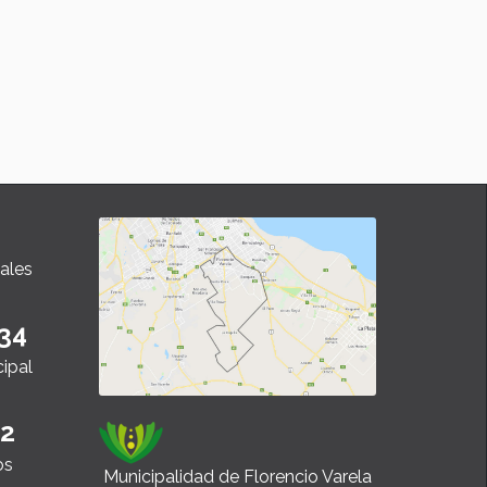
ales
34
cipal
22
os
Municipalidad de Florencio Varela