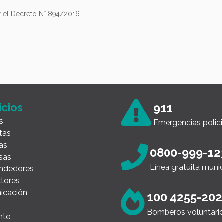
r el Decreto N° 894/2016.
icios
911
s
Emergencias polici
tas
as
0800-999-12
sas
Línea gratuita muni
ndedores
tores
icación
100 4255-20
Bomberos voluntari
nte