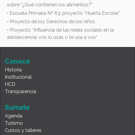
sobre “¿Qué contienen los alimentos?”
• Escuela Primaria Nº 63: proyecto “Huerta Escolar”
• Proyecto de los Derechos de los niños
• Proyecto: “Influencia de las redes sociales en la
adolescencia: vos lo usás o te usa a vos”
Conocé
Historia
Institucional
HCD
Transparencia
Sumate
Agenda
Turismo
Cursos y talleres