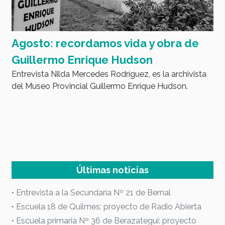
sto: recordamos vida y obra de
Don Jo
Entrevista
llermo Enrique Hudson
tu barrio”.
vista Nilda Mercedes Rodríguez, es la archivista
useo Provincial Guillermo Enrique Hudson.
Últimas noticias
• Entrevista a la Secundaria Nº 21 de Bernal
• Escuela 18 de Quilmes: proyecto de Radio Abierta
• Escuela primaria Nº 36 de Berazategui: proyecto