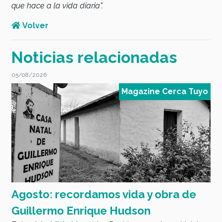
que hace a la vida diaria".
Volver
Noticias relacionadas
05/08/2026
0
o
Magazine Cerca Tuyo
Agosto: recordamos vida y obra de
D
E
Guillermo Enrique Hudson
tu