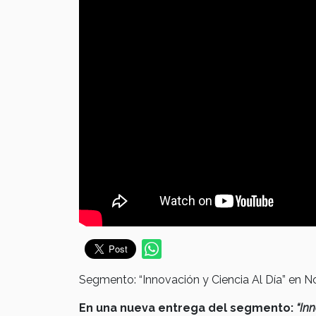
Segmento: “Innovación y Ciencia Al Día” en No
En una nueva entrega del segmento:
“Inn