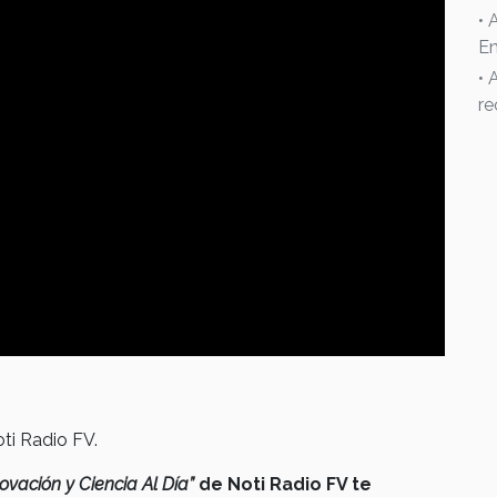
• 
En
• 
re
ti Radio FV.
ovación y Ciencia Al Día”
de Noti Radio FV te