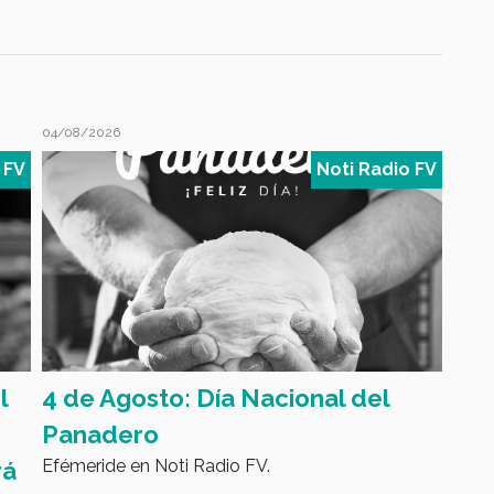
04/08/2026
04/08
 FV
Noti Radio FV
l
4 de Agosto: Día Nacional del
Ley
Panadero
agr
Efémeride en Noti Radio FV.
rá
des