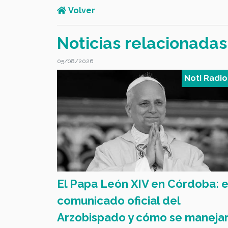
Volver
Noticias relacionadas
05/08/2026
oti Radio FV
Noti Radio
El Papa León XIV en Córdoba: e
on clubes
comunicado oficial del
Arzobispado y cómo se maneja