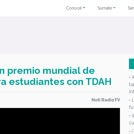
Conocé
Sumate
Ser
n premio mundial de
• 
ra estudiantes con TDAH
ta
In
• 
Noti Radio FV
fú
• 
cu
• 