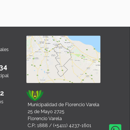
rme en Noti Radio FV.
Desde La Patag
autora, Jaquel
Leer”.
ales
34
cipal
22
os
Municipalidad de Florencio Varela
25 de Mayo 2725
Florencio Varela
C.P.: 1888 / (+5411) 4237-1601