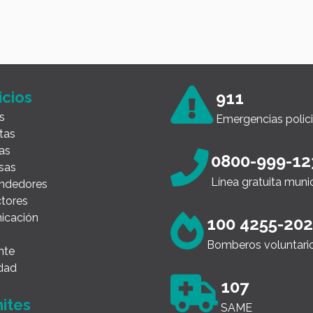
Info
icios
911
s
Emergencias polici
tas
as
0800-999-12
sas
Línea gratuita muni
ndedores
tores
icación
100 4255-20
Bomberos voluntari
nte
dad
107
ites
SAME