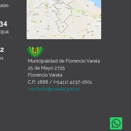
ales
34
cipal
22
os
Municipalidad de Florencio Varela
25 de Mayo 2725
Florencio Varela
C.P.: 1888 / (+5411) 4237-1601
contacto@varela.gob.ar