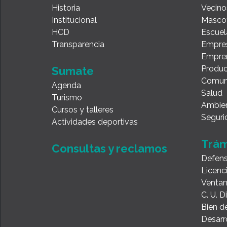
Historia
Vecino
Institucional
Masco
HCD
Escuel
Transparencia
Empre
Empre
Produc
Sumate
Comun
Agenda
Salud
Turismo
Ambie
Cursos y talleres
Seguri
Actividades deportivas
Trám
Consultas y reclamos
Defens
Licenc
Ventan
C. U. 
Bien de
Desarr