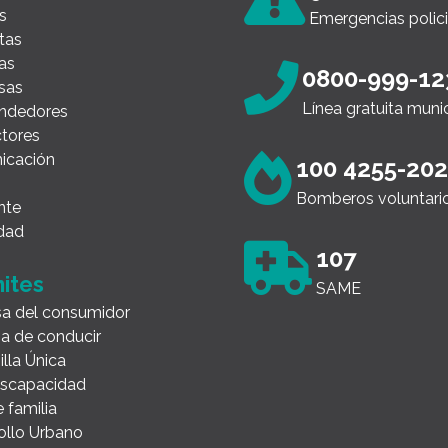
s
Emergencias polici
tas
as
0800-999-12
sas
Línea gratuita muni
ndedores
tores
icación
100 4255-20
Bomberos voluntari
nte
dad
107
ites
SAME
a del consumidor
ia de conducir
illa Única
Discapacidad
 familia
ollo Urbano