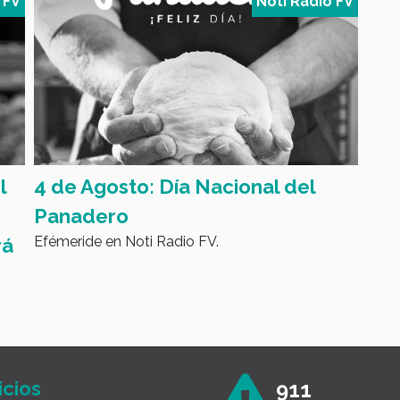
 FV
Noti Radio FV
l
4 de Agosto: Día Nacional del
Ley
Panadero
agr
Efémeride en Noti Radio FV.
rá
des
Info
icios
911