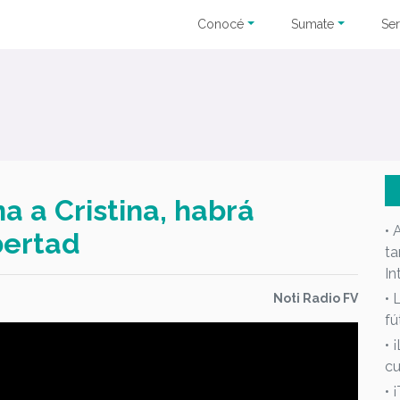
Conocé
Sumate
Ser
a a Cristina, habrá
• 
bertad
ta
In
• 
Noti Radio FV
fú
• 
cu
• 