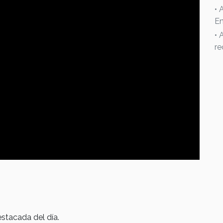
• 
En
• 
re
stacada del día.