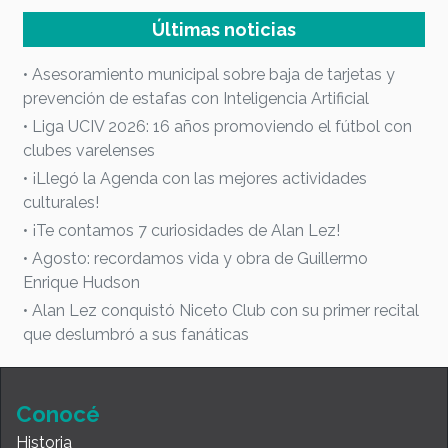
Últimas noticias
• Asesoramiento municipal sobre baja de tarjetas y
prevención de estafas con Inteligencia Artificial
• Liga UCIV 2026: 16 años promoviendo el fútbol con
clubes varelenses
• ¡Llegó la Agenda con las mejores actividades
culturales!
• ¡Te contamos 7 curiosidades de Alan Lez!
• Agosto: recordamos vida y obra de Guillermo
Enrique Hudson
• Alan Lez conquistó Niceto Club con su primer recital
que deslumbró a sus fanáticas
Conocé
Historia