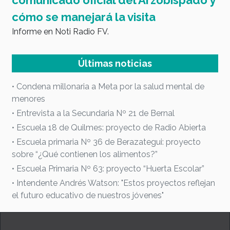
comunicado oficial del Arzobispado y
E
cómo se manejará la visita
Informe en Noti Radio FV.
Últimas noticias
• Condena millonaria a Meta por la salud mental de
menores
• Entrevista a la Secundaria Nº 21 de Bernal
• Escuela 18 de Quilmes: proyecto de Radio Abierta
• Escuela primaria Nº 36 de Berazategui: proyecto
sobre “¿Qué contienen los alimentos?”
• Escuela Primaria Nº 63: proyecto “Huerta Escolar”
• Intendente Andrés Watson: "Estos proyectos reflejan
el futuro educativo de nuestros jóvenes"