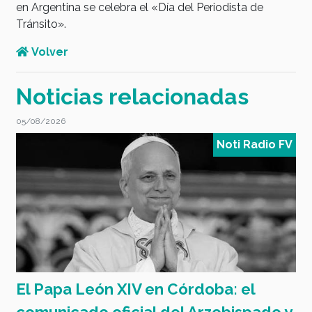
en Argentina se celebra el «Día del Periodista de
Tránsito».
Volver
Noticias relacionadas
05/08/2026
0
V
Noti Radio FV
El Papa León XIV en Córdoba: el
4