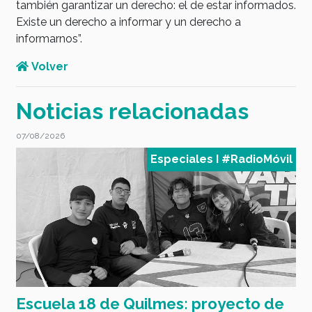
también garantizar un derecho: el de estar informados.
Existe un derecho a informar y un derecho a
informarnos”.
Volver
Noticias relacionadas
07/08/2026
0
l
Especiales I #RadioMóvil
Escuela 18 de Quilmes: proyecto de
E