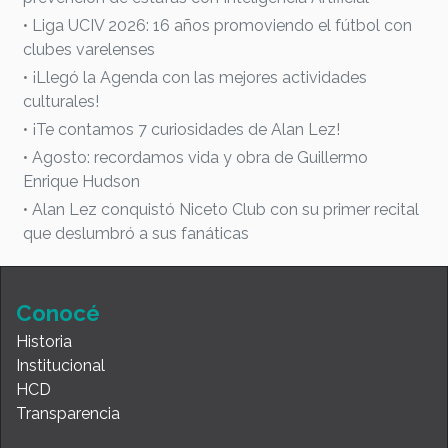
• Liga UCIV 2026: 16 años promoviendo el fútbol con
clubes varelenses
• ¡Llegó la Agenda con las mejores actividades
culturales!
• ¡Te contamos 7 curiosidades de Alan Lez!
• Agosto: recordamos vida y obra de Guillermo
Enrique Hudson
• Alan Lez conquistó Niceto Club con su primer recital
que deslumbró a sus fanáticas
Conocé
Historia
Institucional
HCD
Transparencia