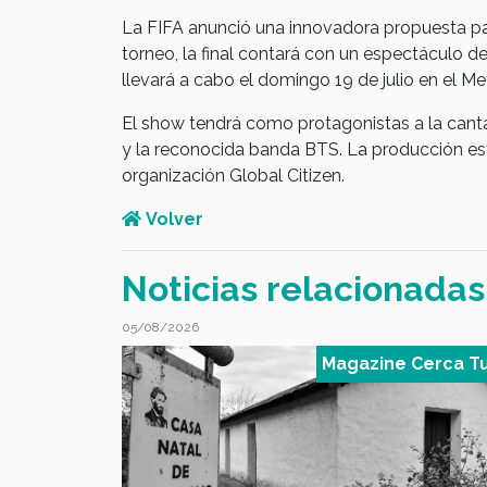
La FIFA anunció una innovadora propuesta para
torneo, la final contará con un espectáculo d
llevará a cabo el domingo 19 de julio en el M
El show tendrá como protagonistas a la cant
y la reconocida banda BTS. La producción esta
organización Global Citizen.
Volver
Noticias relacionadas
05/08/2026
 Cerca Tuyo
Magazine Cerca T