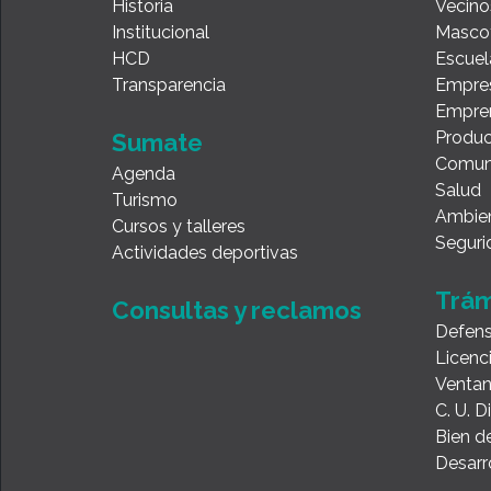
Historia
Vecino
Institucional
Masco
HCD
Escuel
Transparencia
Empre
Empre
Produc
Sumate
Comun
Agenda
Salud
Turismo
Ambie
Cursos y talleres
Seguri
Actividades deportivas
Trám
Consultas y reclamos
Defens
Licenc
Ventan
C. U. 
Bien de
Desarr