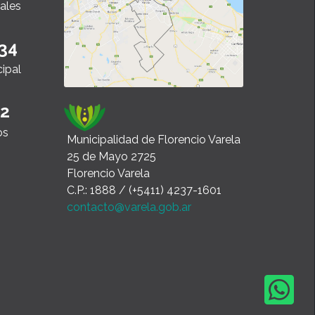
ales
34
cipal
22
os
Municipalidad de Florencio Varela
25 de Mayo 2725
Florencio Varela
C.P.: 1888 / (+5411) 4237-1601
contacto@varela.gob.ar