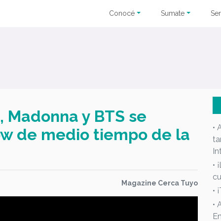
Conocé
Sumate
Ser
a, Madonna y BTS se
• 
ow de medio tiempo de la
ta
In
• 
cu
Magazine Cerca Tuyo
• 
• 
En