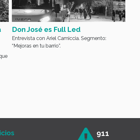
Luciano Testa de "Bicicletas
Pen
Futura": La industria varelense
con
Segm
que fomenta la movilidad
sustentable
En el espacio dedicado al desarrollo económico
dentro de "Magazine Cerca Tuyo", el titular de la
firma radicada en Ingeniero Allan repasó la
trayectoria de la empresa, su producción a
escala nacional y el compromiso con la
innovación y el trabajo local.
icios
911