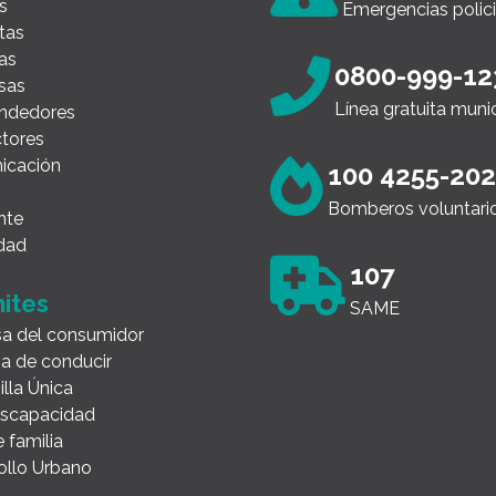
s
Emergencias polici
tas
as
0800-999-12
sas
Línea gratuita muni
ndedores
tores
icación
100 4255-20
Bomberos voluntari
nte
dad
107
ites
SAME
a del consumidor
ia de conducir
illa Única
Discapacidad
 familia
ollo Urbano