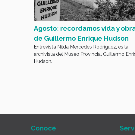
 y obra
Don José es Full Led
Entrevista con Ariel Camiccia. Segmento:
udson
“Mejoras en tu barrio”.
z, es la
llermo Enrique
Conocé
Serv