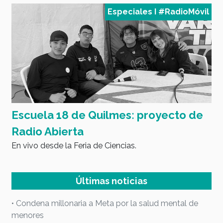
l
Especiales I #RadioMóvil
Escuela 18 de Quilmes: proyecto de
E
Radio Abierta
B
En vivo desde la Feria de Ciencias.
c
E
Últimas noticias
• Condena millonaria a Meta por la salud mental de
menores