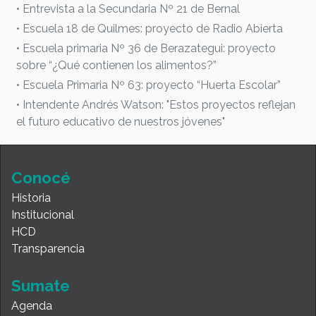
• Entrevista a la Secundaria Nº 21 de Bernal
• Escuela 18 de Quilmes: proyecto de Radio Abierta
• Escuela primaria Nº 36 de Berazategui: proyecto
sobre “¿Qué contienen los alimentos?”
• Escuela Primaria Nº 63: proyecto “Huerta Escolar”
• Intendente Andrés Watson: "Estos proyectos reflejan
el futuro educativo de nuestros jóvenes"
Conocé
Historia
Institucional
HCD
Transparencia
Sumate
Agenda