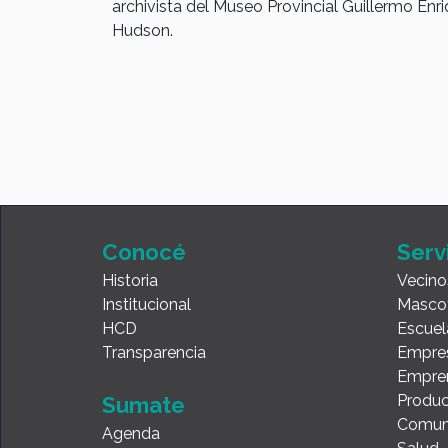
archivista del Museo Provincial Guillermo Enr
yo", la
Hudson.
Consumidor
 por deudas
utas de
s que
blicas.
Conocé
Serv
Historia
Vecino
Institucional
Masco
HCD
Escuel
Transparencia
Empre
Empre
Produc
Sumate
Comun
Agenda