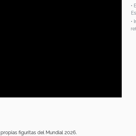
• 
Es
• 
re
propias figuritas del Mundial 2026.