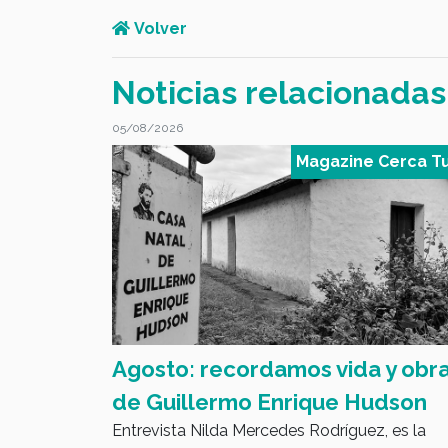
Volver
Noticias relacionadas
05/08/2026
 Cerca Tuyo
Magazine Cerca T
l sobre
Agosto: recordamos vida y obr
nción de
de Guillermo Enrique Hudson
Entrevista Nilda Mercedes Rodríguez, es la
rtificial