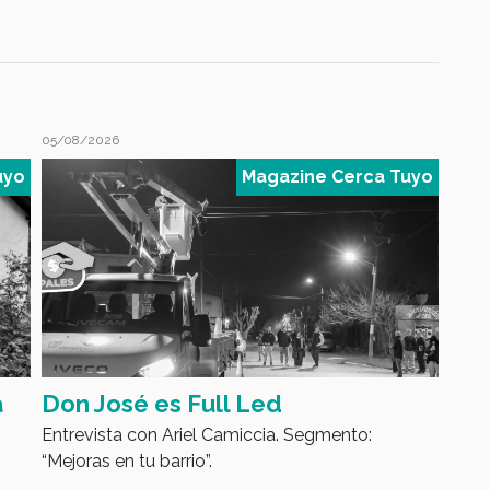
05/08/2026
04/08
uyo
Magazine Cerca Tuyo
a
Don José es Full Led
Luc
Entrevista con Ariel Camiccia. Segmento:
Fut
“Mejoras en tu barrio”.
que