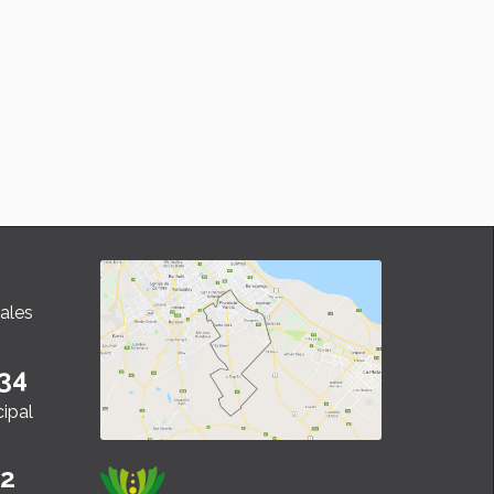
tentable
l espacio dedicado al desarrollo económico
o de "Magazine Cerca Tuyo", el titular de la
 radicada en Ingeniero Allan repasó la
ectoria de la empresa, su producción a
la nacional y el compromiso con la
ación y el trabajo local.
ales
34
cipal
22