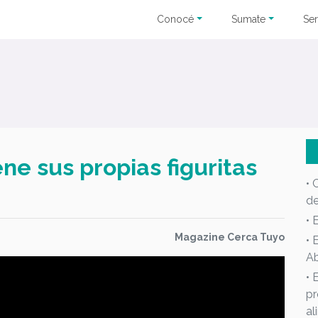
Conocé
Sumate
Ser
ne sus propias figuritas
• 
d
• 
Magazine Cerca Tuyo
• 
Ab
• 
pr
al