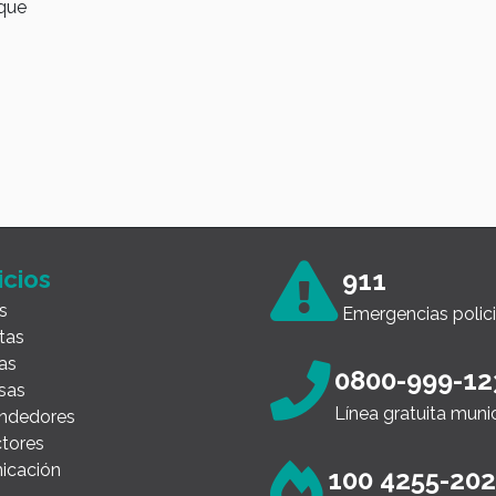
ique
sus
En e
dentr
firma
tray
esca
innov
icios
911
s
Emergencias polici
tas
as
0800-999-12
sas
Línea gratuita muni
ndedores
tores
icación
100 4255-20