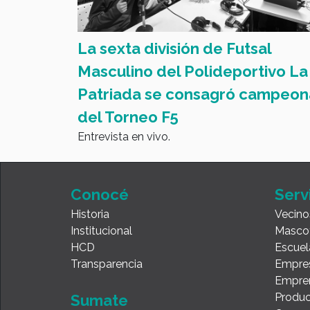
 a 0
La sexta división de Futsal
Masculino del Polideportivo La
Patriada se consagró campeon
del Torneo F5
Entrevista en vivo.
Conocé
Serv
Historia
Vecino
Institucional
Masco
HCD
Escuel
Transparencia
Empre
Empre
Produc
Sumate