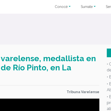
Conocé
Sumate
Ser
a varelense, medallista en
• 
 de Río Pinto, en La
d
• 
• 
Ab
Tribuna Varelense
• 
pr
al