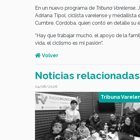
En un nuevo programa de
Tribuna Varelense
,
Adriana Tipol, ciclista varelense y medallista e
Cumbre, Córdoba, quien contó en detalle su e
“Hay que trabajar mucho, el apoyo de la famil
vida, el ciclismo es mi pasión”.
Volver
Noticias relacionadas
04/08/2026
na Varelense
Tribuna Varele