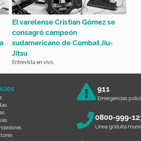
El varelense Cristian Gómez se
Org
consagró campeón
Gui
a
sudamericano de Combat Jiu-
de 
Entre
Jitsu
Entrevista en vivo.
icios
911
s
Emergencias polici
tas
as
0800-999-12
sas
Línea gratuita muni
ndedores
tores