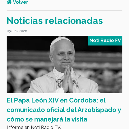
Volver
Noticias relacionadas
05/08/2026
04/0
Noti Radio FV
El Papa León XIV en Córdoba: el
4 d
comunicado oficial del Arzobispado y
Pa
Efém
cómo se manejará la visita
Informe en Noti Radio FV.