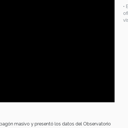
• 
of
vi
apagón masivo y presentó los datos del Observatorio