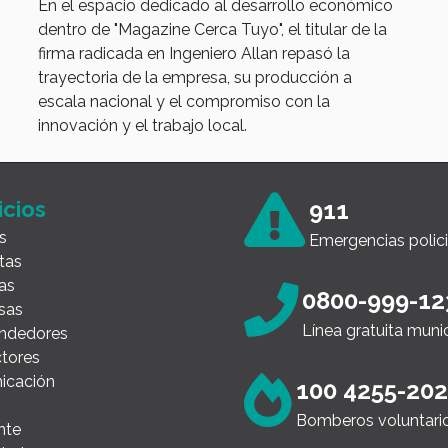
En el espacio dedicado al desarrollo económico
dentro de "Magazine Cerca Tuyo", el titular de la
firma radicada en Ingeniero Allan repasó la
trayectoria de la empresa, su producción a
escala nacional y el compromiso con la
innovación y el trabajo local.
icios
911
s
Emergencias polici
tas
as
0800-999-12
sas
Línea gratuita muni
ndedores
tores
icación
100 4255-20
Bomberos voluntari
nte