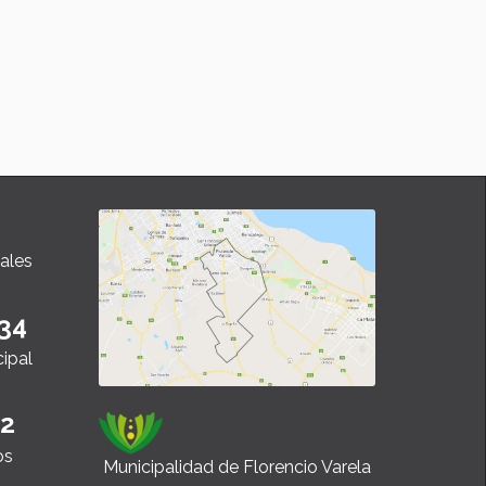
ales
34
cipal
22
os
Municipalidad de Florencio Varela