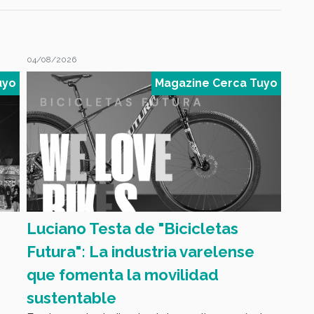
04/08/2026
04/08
uyo
Magazine Cerca Tuyo
Luciano Testa de "Bicicletas
Pen
Futura": La industria varelense
con
Segm
que fomenta la movilidad
sustentable