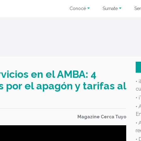
Conocé
Sumate
Ser
rvicios en el AMBA: 4
• 
 por el apagón y tarifas al
cu
• 
• 
En
Magazine Cerca Tuyo
• 
re
• 