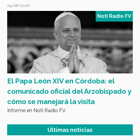
04/08/2026
Noti Radio FV
 Córdoba: el
4 de Agosto: Día Nacion
del Arzobispado y
Panadero
Efémeride en Noti Radio FV.
 visita
Últimas noticias