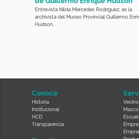
nción de
de Guillermo Enrique Hudson
Entrevista Nilda Mercedes Rodríguez, es la
rtificial
archivista del Museo Provincial Guillermo Enr
yo", la
Hudson.
Consumidor
 por deudas
utas de
s que
blicas.
Conocé
Serv
Historia
Vecino
Institucional
Masco
HCD
Escuel
Transparencia
Empre
Empre