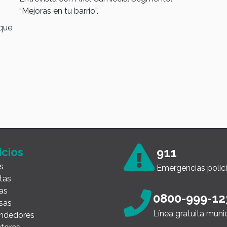
Fut
“Mejoras en tu barrio”.
que
ique
sus
En e
dentr
firma
tray
esca
innov
icios
911
s
Emergencias polici
tas
as
0800-999-12
sas
Línea gratuita muni
ndedores