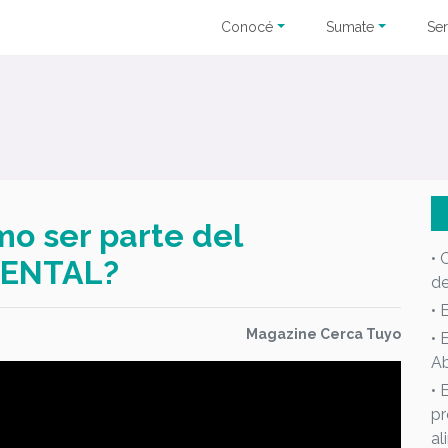
Conocé
Sumate
Ser
mo ser parte del
• 
IENTAL?
d
• 
Magazine Cerca Tuyo
• 
Ab
• 
pr
al