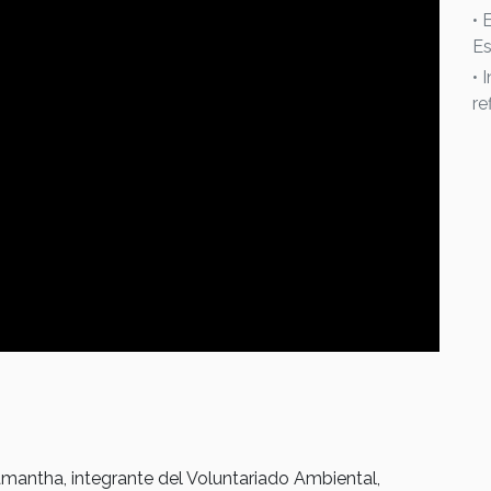
• 
Es
• 
re
antha, integrante del Voluntariado Ambiental,