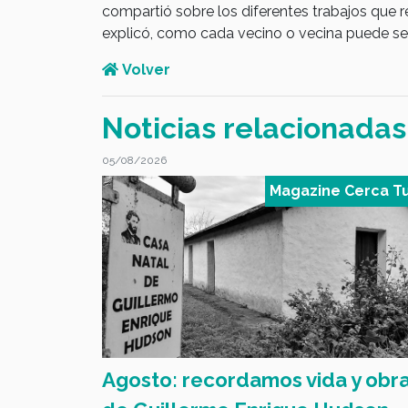
compartió sobre los diferentes trabajos que 
explicó, como cada vecino o vecina puede se
Volver
Noticias relacionadas
05/08/2026
 Cerca Tuyo
Magazine Cerca T
l sobre
Agosto: recordamos vida y obr