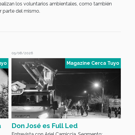
realizan los voluntarios ambientales, como también
r parte del mismo.
05/08/2026
04/08
uyo
Magazine Cerca Tuyo
a
Don José es Full Led
Luc
Entrevista con Ariel Camiccia. Segmento: