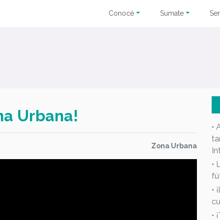
Conocé
Sumate
Ser
ona Urbana!
• 
ta
Zona Urbana
In
• 
fú
• 
cu
• 