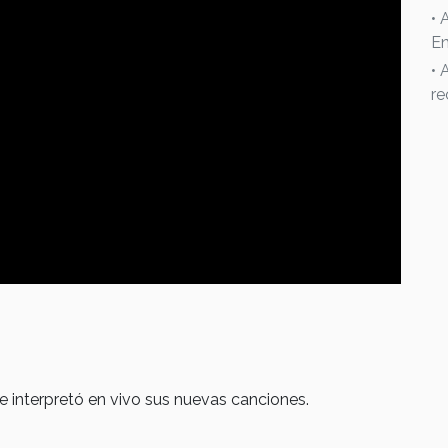
• 
En
• 
re
 e interpretó en vivo sus nuevas canciones
.