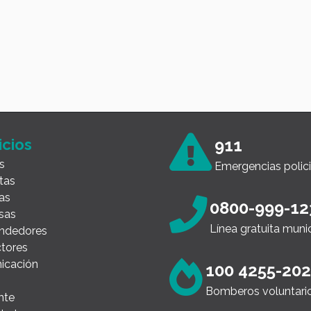
icios
911
s
Emergencias polici
tas
as
0800-999-12
sas
Línea gratuita muni
ndedores
tores
icación
100 4255-20
Bomberos voluntari
nte