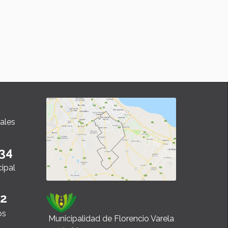
ales
34
cipal
22
os
Municipalidad de Florencio Varela