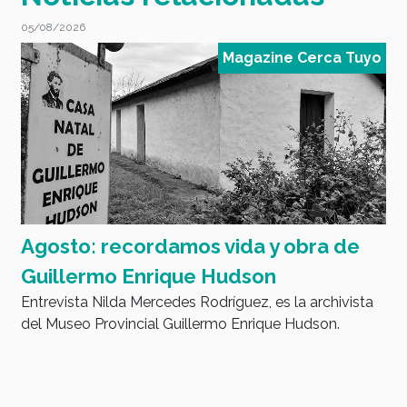
05/08/2026
0
o
Magazine Cerca Tuyo
Agosto: recordamos vida y obra de
D
E
Guillermo Enrique Hudson
tu
Entrevista Nilda Mercedes Rodríguez, es la archivista
del Museo Provincial Guillermo Enrique Hudson.
s