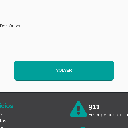
 Don Orione.
VOLVER
icios
911
s
Emergencias polici
tas
as