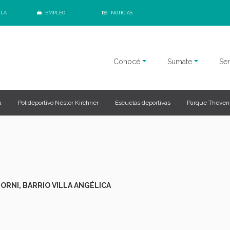
ELA
EMPLEO
NOTICIAS
Conocé
Sumate
Ser
a
Polideportivo Néstor Kirchner
Escuelas deportivas
Parque Theven
ORNI, BARRIO VILLA ANGÉLICA