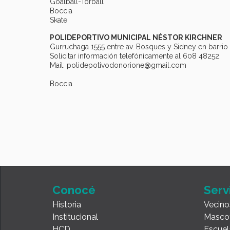
Goalball-Torball
Boccia
Skate
POLIDEPORTIVO MUNICIPAL NÉSTOR KIRCHNER
Gurruchaga 1555 entre av. Bosques y Sidney en barrio
Solicitar información telefónicamente al 608 48252.
Mail: polidepotivodonorione@gmail.com
Boccia
Conocé
Serv
Historia
Vecino
Institucional
Masco
HCD
Escuel